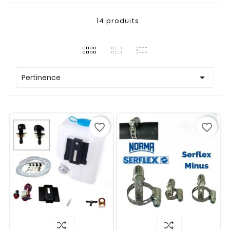
14 produits

Pertinence
favorite_border
favorite_border