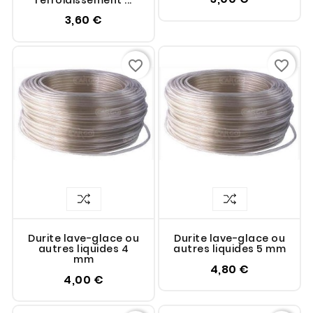
refroidissement ...
3,60 €
favorite_border
favorite_border
Durite lave-glace ou
Durite lave-glace ou
autres liquides 4
autres liquides 5 mm
mm
4,80 €
4,00 €