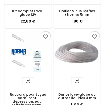
Kit complet lave-
Collier Minus Serflex
glace 12V
/ Norma 5mm
22,80 €
1,80 €
favorite_border
favorite_border
Raccord pour tuyau
Durite lave-glace ou
carburant ,
autres liquides 3 mm
depression, eau ,
3,00 €