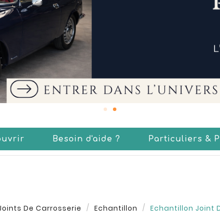
uvrir
Besoin d'aide ?
Particuliers & 
Joints De Carrosserie
Echantillon
Echantillon Joint 