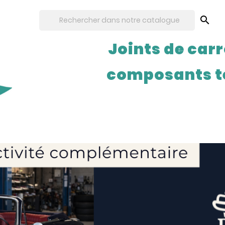

Joints de carr
composants t