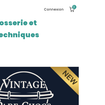
0
Connexion
osserie et
echniques