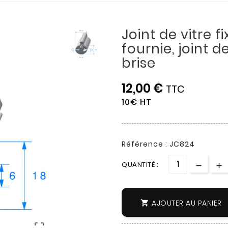
Joint de vitre f
fournie, joint d
brise
12,00 €
TTC
10€ HT
Référence : JC824
QUANTITÉ :
AJOUTER AU PANIER

