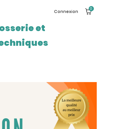
0
Connexion
osserie et
echniques