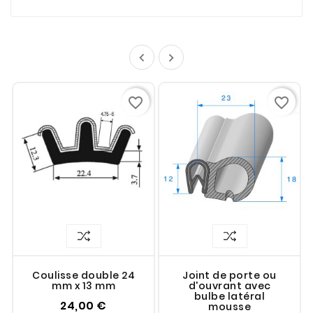


favorite_border
favorite_border
Coulisse double 24
Joint de porte ou
mm x 13 mm
d'ouvrant avec
bulbe latéral
24,00 €
mousse