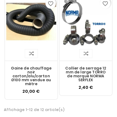
favorite_border
favorite_border
Gaine de chauffage
Collier de serrage 12
noir
mm de large TORRO
carton/alu/carton
de marque NORMA
Ø100 mm vendue au
SERFLEX
mètre
2,40 €
20,00 €
Affichage 1-12 de 12 article(s)