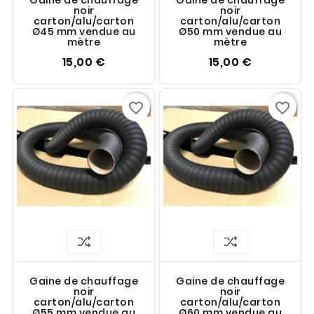
Gaine de chauffage
Gaine de chauffage
noir
noir
carton/alu/carton
carton/alu/carton
Ø45 mm vendue au
Ø50 mm vendue au
mètre
mètre
15,00 €
15,00 €
favorite_border
favorite_border
Gaine de chauffage
Gaine de chauffage
noir
noir
carton/alu/carton
carton/alu/carton
Ø55 mm vendue au
Ø60 mm vendue au