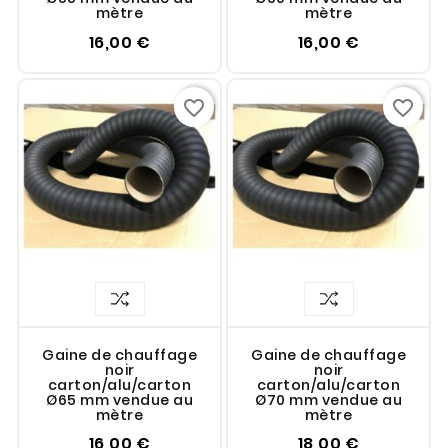
mètre
mètre
16,00 €
16,00 €
favorite_border
favorite_border
Gaine de chauffage
Gaine de chauffage
noir
noir
carton/alu/carton
carton/alu/carton
Ø65 mm vendue au
Ø70 mm vendue au
mètre
mètre
16,00 €
18,00 €