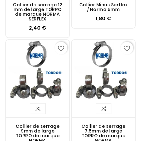
Collier de serrage 12
Collier Minus Serflex
mm de large TORRO
/ Norma 5mm
de marque NORMA
1,80 €
SERFLEX
2,40 €
favorite_border
favorite_border
Collier de serrage
Collier de serrage
9mm de large
7,5mm de large
TORRO de marque
TORRO de marque
NORMA
NORMA