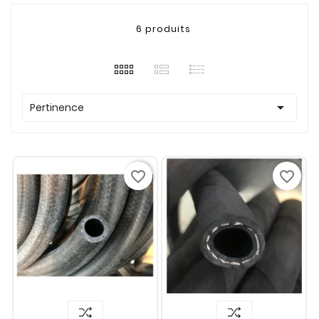
6 produits

Pertinence
favorite_border
favorite_border