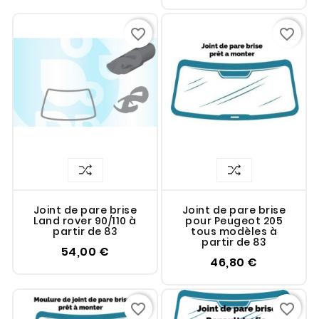
favorite_border
favorite_border
Joint de pare brise
Joint de pare brise
Land rover 90/110 à
pour Peugeot 205
partir de 83
tous modèles à
partir de 83
54,00 €
46,80 €
favorite_border
favorite_border