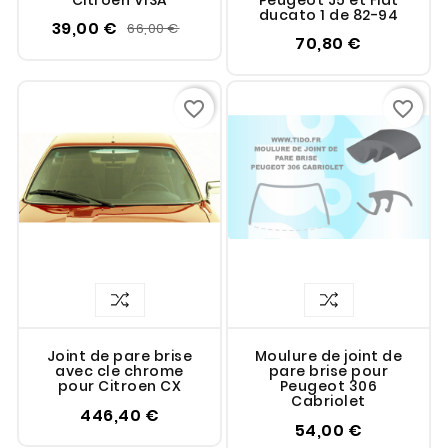
Citroen VISA
Peugeot J5 et Fiat
ducato 1 de 82-94
39,00 €
66,00 €
70,80 €
favorite_border
favorite_border
Joint de pare brise
Moulure de joint de
avec cle chrome
pare brise pour
pour Citroen CX
Peugeot 306
Cabriolet
446,40 €
54,00 €