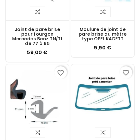
Joint de pare brise
Moulure de joint de
pour fourgon
pare brise au mètre
Mercedes Benz TN/T1
type OPEL KADETT
de 77 à 95
5,90 €
59,00 €
favorite_border
favorite_border