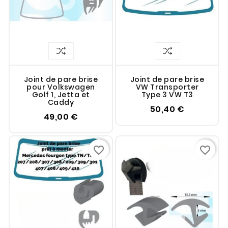
Joint de pare brise
Joint de pare brise
pour Volkswagen
VW Transporter
Golf 1, Jetta et
Type 3 VW T3
Caddy
50,40 €
49,00 €
favorite_border
favorite_border