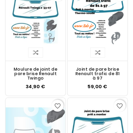
Moulure de joint de
Joint de pare brise
pare brise Renault
Renault trafic de 81
Twingo
à 97
34,90 €
59,00 €
favorite_border
favorite_border