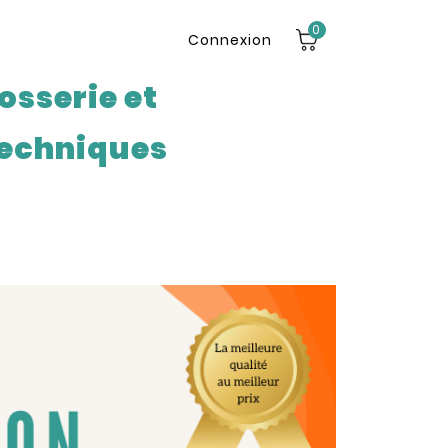
0
Connexion
osserie et
echniques