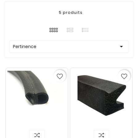
5 produits

Pertinence
favorite_border
favorite_border