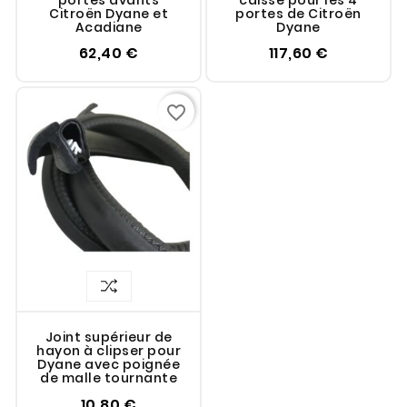
portes avants
caisse pour les 4
Citroën Dyane et
portes de Citroën
Acadiane
Dyane
62,40 €
117,60 €
favorite_border
Joint supérieur de
hayon à clipser pour
Dyane avec poignée
de malle tournante
10,80 €