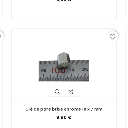
rder
favorite_border
Clé de pare brise chrome 10 x 7 mm
9,80 €