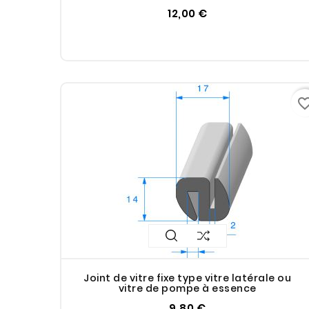
12,00 €
favorite_bo
Joint de vitre fixe type vitre latérale ou
vitre de pompe à essence
9,80 €