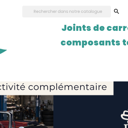

Joints de carr
composants t