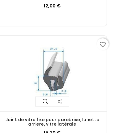
12,00 €
favorite_border
Joint de vitre fixe pour parebrise, lunette
arriere, vitre latérale
15,20 €