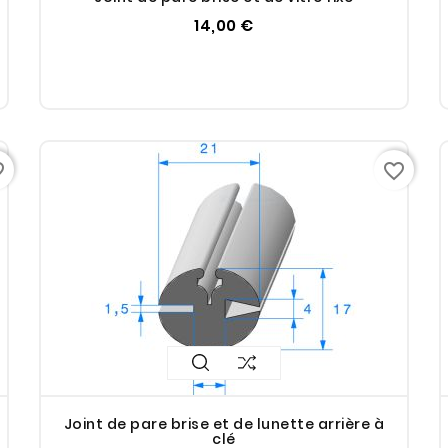
14,00 €
rder
favorite_border
Joint de pare brise et de lunette arrière à
clé