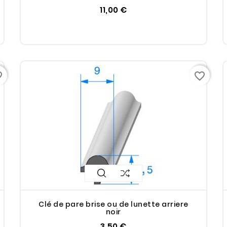
11,00 €
rder
favorite_border
Clé de pare brise ou de lunette arriere
noir
3,50 €