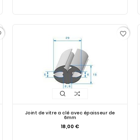
rder
favorite_border
Joint de vitre a clé avec épaisseur de
6mm
18,00 €