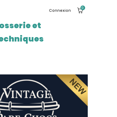
0
Connexion
osserie et
echniques