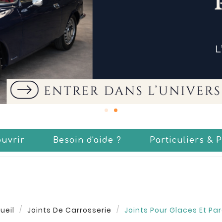
uvrir
Besoin d'aide ?
Particuliers & 
ueil
Joints De Carrosserie
Joints Pour Glaces Et Par