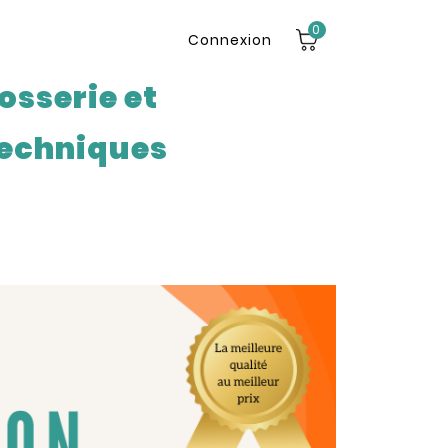
0
Connexion
osserie et
echniques