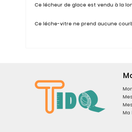
Ce lécheur de glace est vendu à la l
Ce léche-vitre ne prend aucune courb
M
Mo
Mes
Me
Ma 