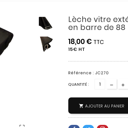
Lèche vitre ext
en barre de 88
18,00 €
TTC
15€ HT
Référence : JC270
QUANTITÉ :
AJOUTER AU PANIER

