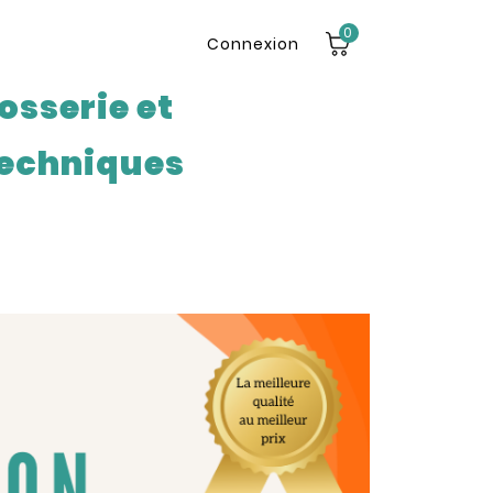
0
Connexion
osserie et
echniques