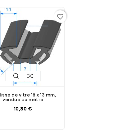
favorite_border
isse de vitre 16 x 13 mm,
vendue au mètre
10,80 €