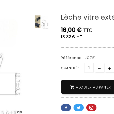
Lèche vitre ext
16,00 €
TTC
13.33€ HT
Référence : JC721
QUANTITÉ :
AJOUTER AU PANIER

