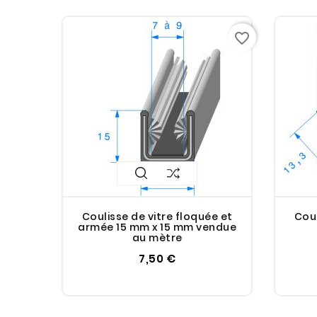
favorite_border
Coulisse de vitre floquée et
Coul
armée 15 mm x 15 mm vendue
au mètre
7,50 €